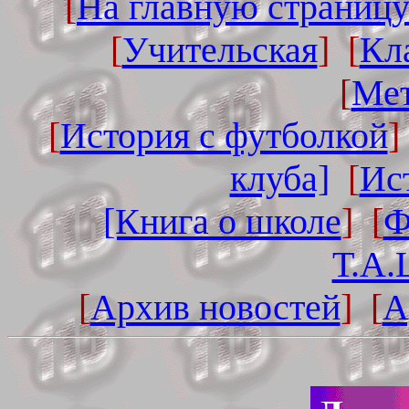
[
На главную страницу
[
Учительская
] [
Кл
[
Мет
[
История с футболкой
]
клуба]
[
Ис
[Книга о школе
] [
Ф
Т.А.
[
Архив новостей
] [
А