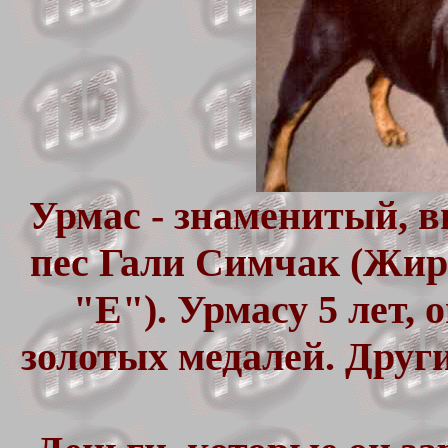
Урмас - знаменитый, 
пес Гали Симчак (Жирн
"Е"). Урмасу 5 лет, 
золотых медалей. Други