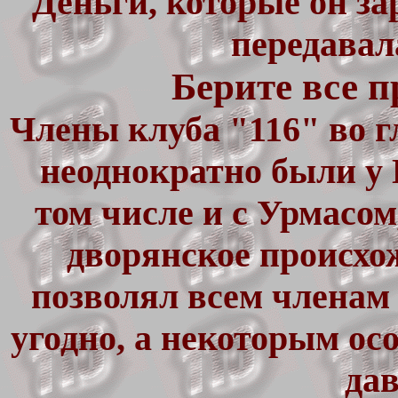
Деньги, которые он за
передавал
Берите все п
Члены клуба "116" во 
неоднократно были у 
том числе и с Урмасом
дворянское происхож
позволял всем членам 
угодно, а некоторым о
дав