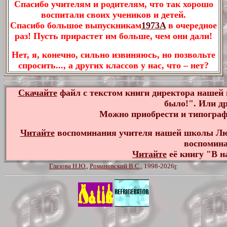
Спасибо учителям и родителям, что так хорошо
воспитали своих учеников и детей.
Спасибо большое выпускникам
1973A
в очередное
раз! Пусть прирастет им больше, чем они дали!
Нет, я, конечно, сильно извиняюсь, но позвольте
спросить..., а других классов у нас, что – нет?
Скачайте
файл с текстом книги директора наше
было!". Или д
Можно приобрести и типограф
Читайте
воспоминания учителя нашей школы Лю
воспомина
Читайте
её книгу "В 
Глазова Н.Ю.,
Романовский В.С.,
1998-2026
г
.