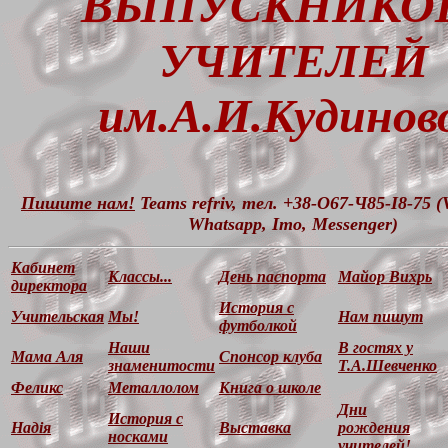
ВЫПУСКНИКОВ
УЧИТЕЛЕЙ
им.А.И.Кудинов
Пишите нам!
Teams refriv, тел. +38-O67-Ч85-I8-75 (V
Whatsapp, Imo, Messenger)
Кабинет
Классы...
День паспорта
Майор Вихрь
директора
История с
Учительская
Мы!
Нам пишут
футболкой
Наши
В гостях у
Мама Аля
Спонсор клуба
знаменитости
Т.А.Шевченко
Феликс
Металлолом
Книга о школе
Дни
История с
Надiя
Выставка
рождения
носками
учителей!