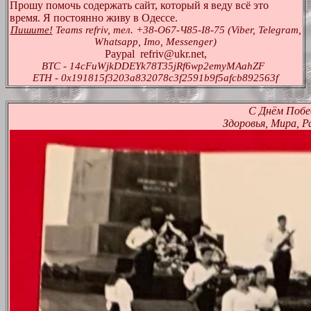
Прошу помочь содержать сайт, который я веду всё это
время. Я постоянно живу в Одессе.
Пишите!
Teams refriv, тел. +38-O67-Ч85-I8-75 (Viber, Telegram,
Whatsapp, Imo, Messenger)
Paypal refriv@ukr.net,
BTC - 14cFuWjkDDEYk78T35jRf6wp2emyMAahZF
ETH - 0x191815f3203a832078c3f2591b9f5afcb892563f
С Днём Побе
Здоровья, Мира, Р