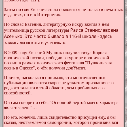
Затем поэзия Евгения стала появляться не только в печатных
изданиях, но и в Интернетах.
По словас Евгения, литературную искру зажгла в нём
Раиса Станиславовна
учительница русской литературы
Асенько. Это часто бывало в 116-й школе - здесь
зажигали искры в учениках.
В 2009 году Евгений Мучник получил титул Короля
иронической поэзии, победив в турнире иронической
поэзии в рамках поэтического фестиваля "Пушкинская
осень в Одессе", о чём получил докУмент.
Причем, насколько я понимаю, эти многочисленные
публикации являются скорее результатом признания его
редкого таланта в этой области, чем пробивных его
способностей.
Он сам говорит о себе
: “
Основной чертой моего характера
является лень
”
…
Но это, конечно, лишь свидетельство присущей ему, я бы
сказал, неотъемлемой самоиронии, которой пронизана вся