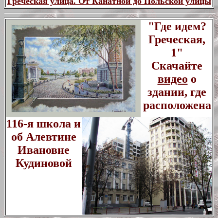
Греческая улица. От Канатной до Польской улицы
"Где идем?
Греческая,
1"
Скачайте
видео
о
здании, где
расположена
116-я школа и
об Алевтине
Ивановне
Кудиновой