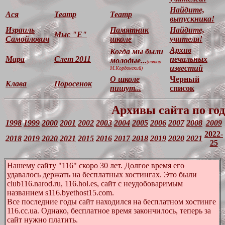
Найдите,
Ася
Театр
Театр
выпускника!
Израиль
Памятник
Найдите,
Мыс "Е"
Самойлович
школе
учителя!
Архив
Когда мы были
Мара
Слет 2011
печальных
молодые...
(автор
известий
М.Кордонский)
О школе
Черный
Клава
Поросенок
пишут...
список
Архивы сайта по го
1998
1999
2000
2001
2002
2003
2004
2005
2006
2007
2008
2009
2022-
2018
2019
2020
2021
2015
2016
2017
2018
2019
2020
2021
25
Нашему сайту "116" скоро 30 лет. Долгое время его
удавалось держать на бесплатных хостингах. Это были
club116.narod.ru, 116.hol.es, сайт с неудобоваримым
названием s116.byethost15.com.
Все последние годы сайт находился на бесплатном хостинге
116.сс.ua. Однако, бесплатное время закончилось, теперь за
сайт нужно платить.