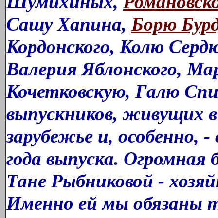
Шумихиных,
Романовск
Сашу Хапина,
Борю Бурд
Кордонского, Колю Серд
Валерия Яблонского, Ма
Кочетковскую, Галю Спи
выпускников, живущих в
зарубежье и, особенно, 
года выпуска. Огромная 
Тане Рыбниковой - хозя
Именно ей мы обязаны т