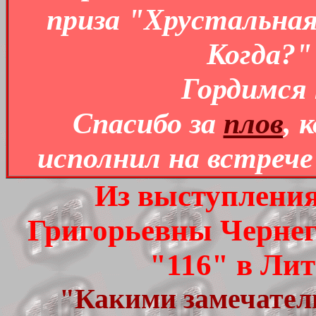
приза "Хрустальная
Когда?" 
Гордимся 
Спасибо за
плов
, 
исполнил на встреч
Из выступления
Григорьевны Чернег
"116" в Лит
"Какими замечатель