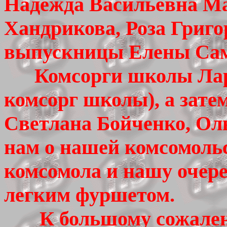
Надежда Васильевна М
Хандрикова, Роза Григо
выпускницы Елены Сам
Комсорги школы Лари
комсорг школы), а зате
Светлана Бойченко, Ол
нам о нашей комсомольс
комсомола и нашу очер
легким фуршетом.
К большому сожалени