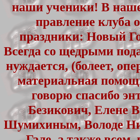
наши ученики! В наше
правление клуба 
праздники: Новый Го
Всегда со щедрыми пода
нуждается, (болеет, опе
материальная помощь
говорю спасибо эн
Безикович, Елене 
Шумихиным, Володе Ни
Гале, а также всем,