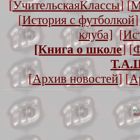
[
Учительская
Классы
] [
М
[
История с футболкой
]
клуба]
[
Ис
[Книга о школе
] [
Ф
Т.А.
[
Архив новостей
] [
А