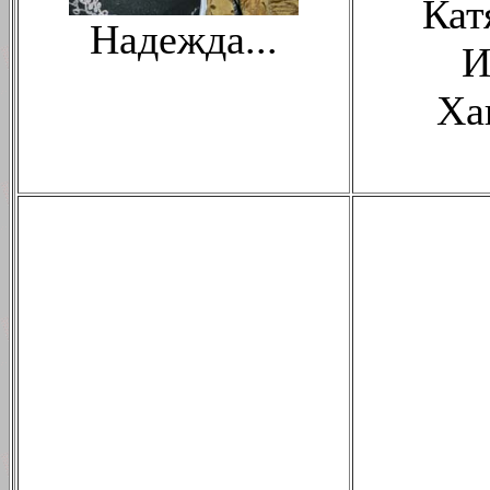
Кат
Надежда...
И
Ха