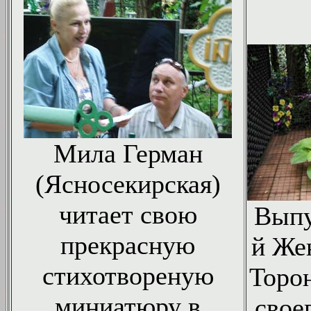
Мила Герман
(Ясносекирская)
читает свою
Выпу
прекрасную
й Же
стихотвореную
Торо
миниатюру в
свое