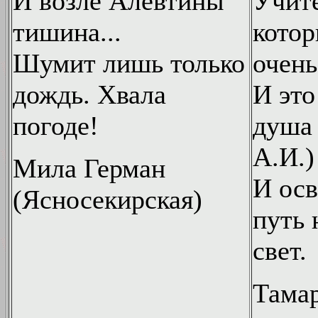
И возле Алевтины
Учит
тишина...
кото
Шумит лишь только
очень
дождь. Хвала
И это
погоде!
душа 
А.И.)
Мила Герман
И ос
(Ясносекирская)
путь 
свет.
Тама