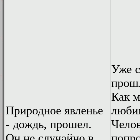
Уже с
прошл
Как м
Природное явленье
люби
- дождь, прошел.
Чело
Он не случайно в
попр