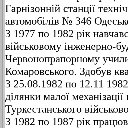
Гарнізонній станції техні
автомобілів № 346 Одесько
З 1977 по 1982 рік навча
військовому інженерно-бу
Червонопрапорному училищ
Комаровського. Здобув кв
З 25.08.1982 по 12.11 19
ділянки малої механізації
Туркестанського військово
З 1982 по 1987 рік працю