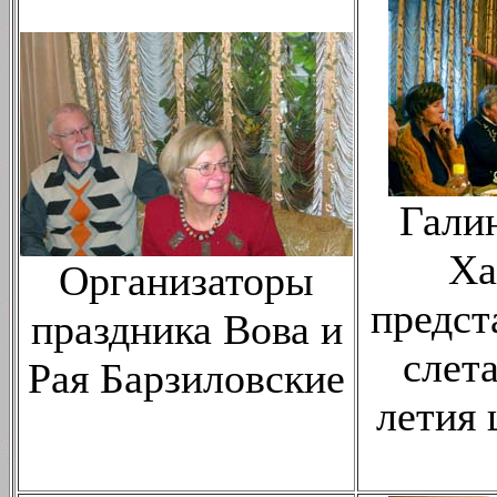
Гали
Ха
Организаторы
предст
праздника Вова и
слета
Рая Барзиловские
летия 