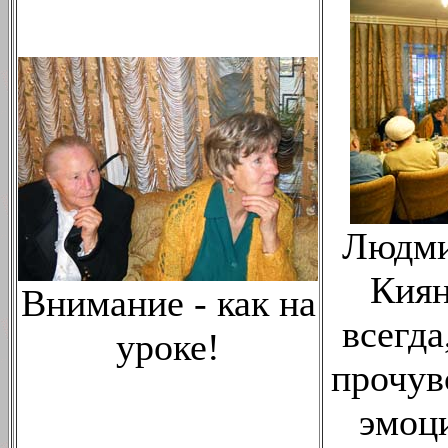
Людми
Киян
Внимание - как на
всегда
уроке!
прочув
эмоц