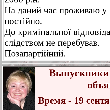
На даний час проживаю у 
постійно.
До кримінальної відповіда
слідством не перебував.
Позапартійний.
Выпускники 
объя
Время - 19 сентя