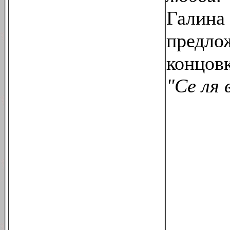
Галина
предло
концовк
"Се ля в