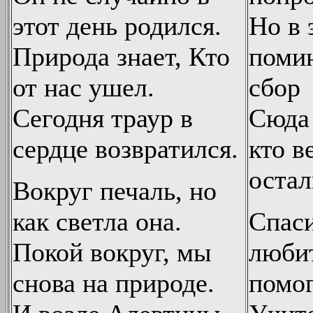
этот день родился.
Но в 
Природа знает, Кто
поми
от нас ушел.
сбор
Сегодня траур в
Сюда 
сердце возвратился.
кто 
остал
Вокруг печаль, но
как светла она.
Спаси
Покой вокруг, мы
любит
снова на природе.
помог