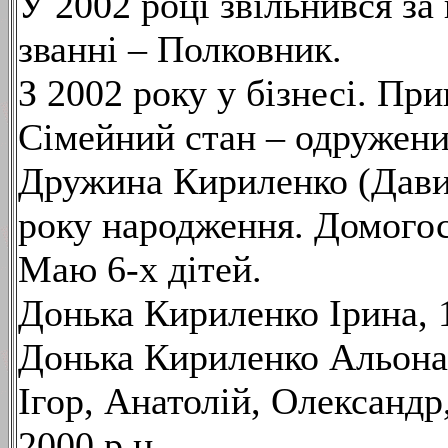
У 2002 році звільнився за
званні – Полковник.
З 2002 року у бізнесі. Пр
Сімейний стан – одружени
Дружина Кириленко (Давид
року народження. Домогос
Маю 6-х дітей.
Донька Кириленко Ірина, 1
Донька Кириленко Альона 
Ігор, Анатолій, Олександр
2000 р.н.