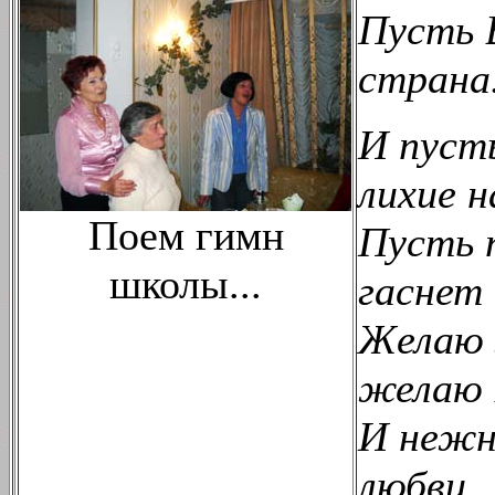
Пусть 
страна
И пуст
лихие н
Поем гимн
Пусть 
школы...
гаснет 
Желаю 
желаю 
И нежн
любви.