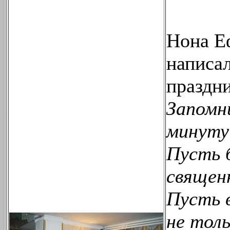
Нона Е
написа
праздни
Запомн
минуту
Пусть 
священ
Пусть 
не тол